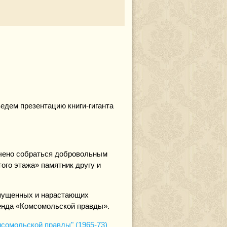
ведем презентацию книги-гиганта
чено собраться добровольным
ого этажа» памятник другу и
опущенных и нарастающих
генда «Комсомольской правды».
мсомольской правды" (1965-73)