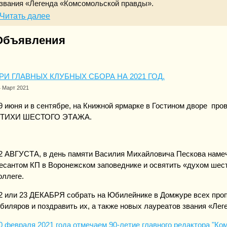
звания «Легенда «Комсомольской правды».
Читать далее
Объявления
РИ ГЛАВНЫХ КЛУБНЫХ СБОРА НА 2021 ГОД.
4 Март 2021
9 июня и в сентябре, на Книжной ярмарке в Гостином дворе про
ТИХИ ШЕСТОГО ЭТАЖА.
2 АВГУСТА, в день памяти Василия Михайловича Пескова наме
есантом КП в Воронежском заповеднике и освятить «духом шест
оллеге.
2 или 23 ДЕКАБРЯ собрать на Юбилейнике в Домжуре всех пр
биляров и поздравить их, а также новых лауреатов звания «Ле
0 февраля 2021 года отмечаем 90-летие главного редактора "Ко