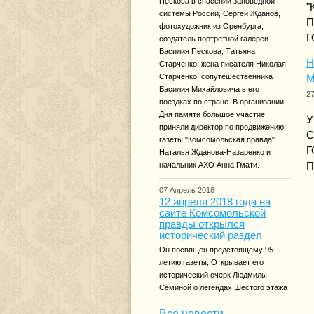
Пескова в спасении заповедной
"
системы России, Сергей Жданов,
П
фотохудожник из Оренбурга,
Г
создатель портретной галереи
Василия Пескова, Татьяна
Н
Старченко, жена писателя Николая
Старченко, сопутешественника
М
Василия Михайловича в его
2
поездках по стране. В организации
Дня памяти большое участие
У
приняли директор по продвижению
С
газеты "Комсомольская правда"
Г
Наталья Жданова-Назаренко и
начальник АХО Анна Гмати.
П
07 Апрель 2018
12 апреля 2018 года на
сайте Комсомольской
правды открылся
исторический раздел
Он посвящен предстоящему 95-
летию газеты, Открывает его
исторический очерк Людмилы
Семиной о легендах Шестого этажа
Все новости