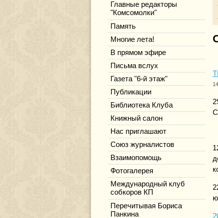
Главные редакторы
"Комсомолки"
Память
Многие лета!
В прямом эфире
Письма вслух
Т
Газета "6-й этаж"
1
Публикации
2
Библиотека Клуба
С
Книжный салон
Нас приглашают
Союз журналистов
1
Взаимопомощь
д
к
Фотогалерея
Международный клуб
2
собкоров КП
ю
Перечитывая Бориса
Панкина
2