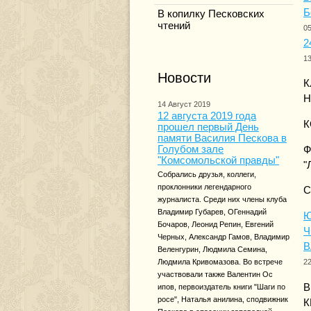
Б
В копилку Песковских
чтений
0
2
1
Новости
К
Н
14 Август 2019
12 августа 2019 года
К
прошел первый День
памяти Василия Пескова в
Голубом зале
Ф
"Комсомольской правды"
"
Собрались друзья, коллеги,
проклонники легендарного
С
журналиста. Среди них члены клуба
Владимир Губарев, ОГеннадий
Ю
Бочаров, Леонид Репин, Евгений
Ч
Черных, Александр Гамов, Владимир
В
Веленгурин, Людмила Семина,
Людмила Кривомазова. Во встрече
2
участвовали также Валентин Ос
В
ипов, первоиздатель книги "Шаги по
росе", Наталья анилина, сподвижник
К