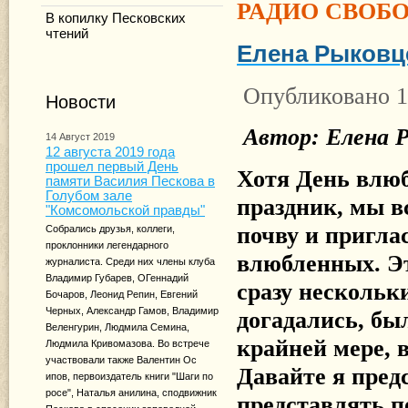
РАДИО СВОБ
В копилку Песковских
чтений
Елена Рыковц
Опубликовано 1
Новости
Автор: Елена Р
14 Август 2019
12 августа 2019 года
прошел первый День
Хотя День влю
памяти Василия Пескова в
Голубом зале
праздник, мы в
"Комсомольской правды"
почву и пригла
Собрались друзья, коллеги,
проклонники легендарного
влюбленных. Э
журналиста. Среди них члены клуба
Владимир Губарев, ОГеннадий
сразу нескольк
Бочаров, Леонид Репин, Евгений
Черных, Александр Гамов, Владимир
догадались, был
Веленгурин, Людмила Семина,
крайней мере, в
Людмила Кривомазова. Во встрече
участвовали также Валентин Ос
Давайте я пред
ипов, первоиздатель книги "Шаги по
росе", Наталья анилина, сподвижник
представлять п