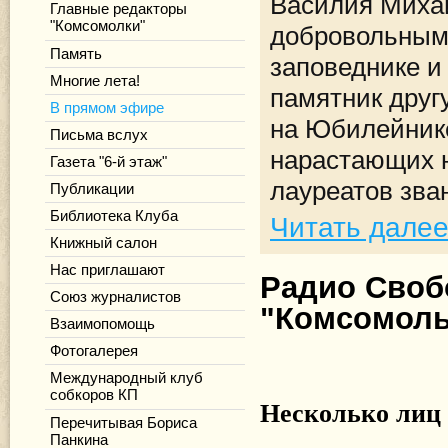
Василия Миха
Главные редакторы
"Комсомолки"
добровольным
Память
заповеднике и
Многие лета!
памятник друг
В прямом эфире
на Юбилейник
Письма вслух
нарастающих ю
Газета "6-й этаж"
лауреатов зва
Публикации
Библиотека Клуба
Читать дале
Книжный салон
Нас приглашают
Радио Своб
Союз журналистов
"Комсомоль
Взаимопомощь
Фотогалерея
Международный клуб
собкоров КП
Несколько лиц
Перечитывая Бориса
Панкина