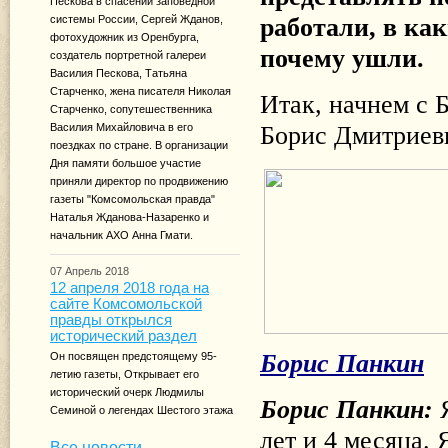
Пескова в спасении заповедной
системы России, Сергей Жданов,
работали, в как
фотохудожник из Оренбурга,
почему ушли.
создатель портретной галереи
Василия Пескова, Татьяна
Старченко, жена писателя Николая
Итак, начнем с 
Старченко, сопутешественника
Борис Дмитриеви
Василия Михайловича в его
поездках по стране. В организации
Дня памяти большое участие
приняли директор по продвижению
газеты "Комсомольская правда"
Наталья Жданова-Назаренко и
начальник АХО Анна Гмати.
07 Апрель 2018
12 апреля 2018 года на
сайте Комсомольской
правды открылся
исторический раздел
Борис Панкин
Он посвящен предстоящему 95-
летию газеты, Открывает его
исторический очерк Людмилы
Борис Панкин:
Семиной о легендах Шестого этажа
лет и 4 месяца. 
Все новости