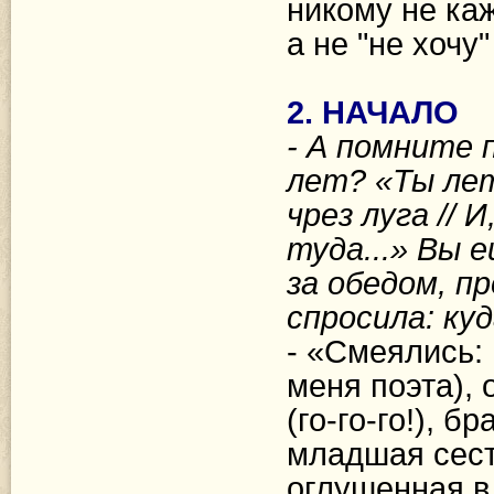
никому не каж
а не "не хочу
2. НАЧАЛО
- А помните 
лет? «Ты лет
чрез луга // 
туда...» Вы е
за обедом, п
спросила: куд
- «Смеялись:
меня поэта), 
(го-го-го!), б
младшая сестр
оглушенная в