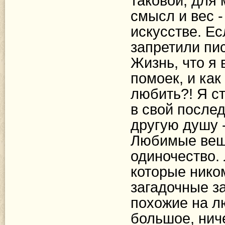
таковой, для 
смысл и вес -
искусстве. Ес
запретили пис
Жизнь, что я 
помоек, и как
любить?!
Я с
в свой после
другую душу -
Любимые вещи
одиночество.
которые нико
загадочные з
похожие на л
большое, ниче