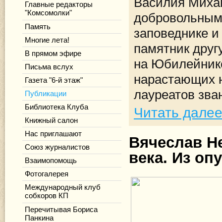
Василия Миха
Главные редакторы
"Комсомолки"
добровольным
Память
заповеднике и
Многие лета!
памятник друг
В прямом эфире
на Юбилейник
Письма вслух
нарастающих ю
Газета "6-й этаж"
лауреатов зва
Публикации
Библиотека Клуба
Читать дале
Книжный салон
Нас приглашают
Вячеслав Н
Союз журналистов
века. Из оп
Взаимопомощь
Фотогалерея
Международный клуб
собкоров КП
Перечитывая Бориса
Панкина