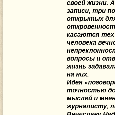
своей жизни. А
записи, три п
открытых для
откровенност
касаются тех
человека вечн
непреклонност
вопросы и отв
жизнь задавал
на них.
Идея «поговори
точностью до 
мыслей и мнен
журналисту, 
Вячеславу Нед