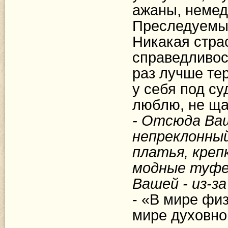
ажаны, немедл
Преследуемый
Никакая стра
справедливост
раз лучше те
у себя под су
люблю, не ща
- Отсюда Ва
непреклонны
платья, креп
модные туфел
Вашей - из-за
- «В мире фи
мире духовно