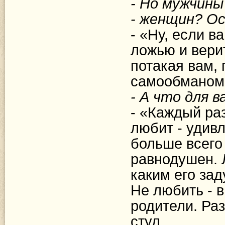
- Но мужчины
- женщин? Ос
- «Ну, если в
ложью и вери
потакая вам, 
самообманом
- А что для в
- «Каждый раз
любит - удивл
больше всего
равнодушен. 
каким его зад
Не любить - в
родители. Раз
стул...