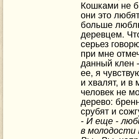
Кошками не бр
они это любят
больше любл
деревцем. Чт
серьез говорю
при мне отмеч
данный клен -
ее, я чувств
и хвалят, и в
человек не мо
дерево: бренн
срубят и сожгу
- И еще - лю
в молодости 