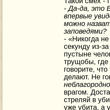
Такой смех - г
- Да-да, это 
впервые увид
можно назва
заповедями?
- «Никогда не
секунду из-за
пустыне челов
трущобы, где
говорите, что
делают. Не го
неблагородн
врагом. Доста
стреляй в уб
уже убита, а