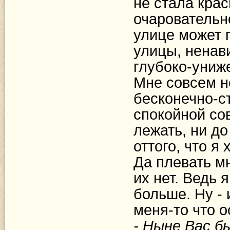
не стала крас
очаровательн
улице может п
улицы, ненави
глубоко-униже
Мне совсем н
бесконечно-ст
спокойной сов
лежать, ни до
оттого, что я 
Да плевать мн
их нет. Ведь 
больше. Ну - 
меня-то что о
- Ныне Вас бы