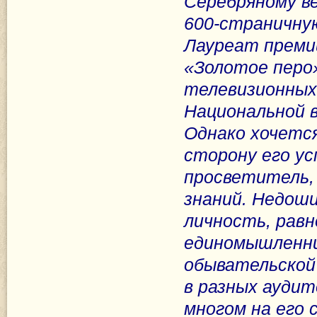
Серебряному в
600-страничну
Лауреат преми
«Золотое перо»
телевизионных
Национальной в
Однако хочетс
сторону его ус
просветитель,
знаний. Недоши
личность, равн
единомышленни
обывательской
в разных ауди
многом на его 