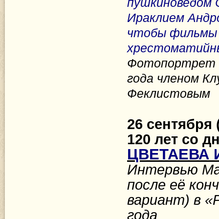
пушкиноведом 
Ираклием Андр
чтобы фильмы 
хрестоматийны
Фотопортрет В
года членом К
Феклистовым
26 сентября 
120 лет со д
ЦВЕТАЕВА И
Интервью Ма
после её кон
вариант) в «
года