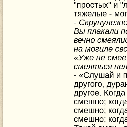
"простых" и "
тяжелые - мог
- Скрупулезн
Вы плакали п
вечно смеяли
на могиле св
«Уже не смеет
смеяться нел
- «Слушай и п
другого, дура
другое. Когда
смешно; когда
смешно; когда
смешно; когда