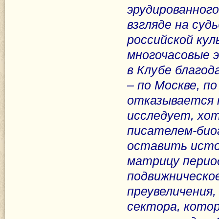
эрудированного
взгляде на суд
российской кул
многочасовые э
в Клубе благод
– по Москве, п
отказывается 
исследует, хот
писателем-био
оставить ист
матрицу перио
подвижническо
преувеличения
сектора, котор