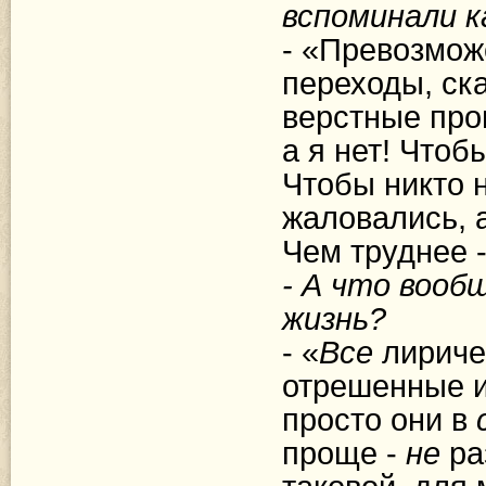
вспоминали к
- «Превозмож
переходы, ска
верстные прог
а я нет! Чтоб
Чтобы никто н
жаловались, 
Чем труднее -
- А что вооб
жизнь?
- «
Все
лириче
отрешенные и
просто они в
проще -
не
ра