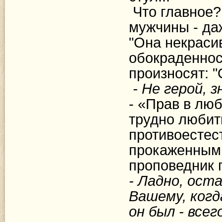
Что главное?
мужчины - да
"Она некрасив
обокраденнос
произносят: "
- Не герой, 
- «Прав в люб
трудно любить
противоестес
прокаженным.
проповедник г
- Ладно, ост
Вашему, когд
он был - все