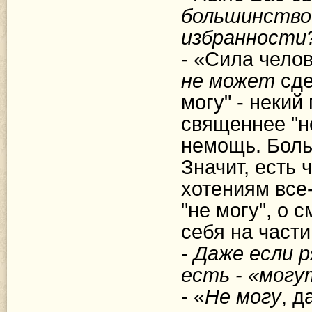
большинство.
избранности
- «Сила челов
не может
сде
могу" - некий
священнее "не
немощь. Боль
Значит, есть 
хотениям все-
"не могу", о 
себя на части 
- Даже если 
есть - «могу
- «
Не могу
, д