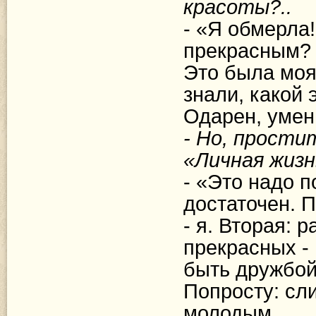
красоты?..
- «Я обмерла
прекрасным? 
Это была моя
знали, какой
Одарен, умен,
- Но, прости
«Личная жизн
- «Это надо п
достаточен. П
- я. Вторая: 
прекрасных -
быть дружбой
Попросту: сл
молодым...