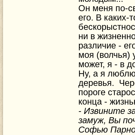
Он меня по-св
его. В каких-
бескорыстнос
ни в жизненно
различие - е
моя (волчья) 
может, я - в д
Ну, а я люблю
деревья.
Чер
пороге старос
конца - жизнь
- Извините з
замуж, Вы по
Софью Парно