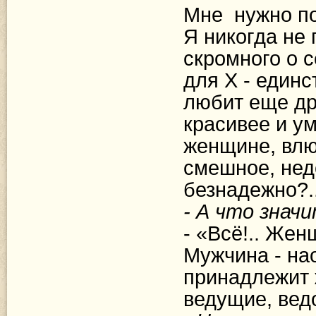
Мне
нужно по
Я никогда не
скромного о с
для Х - единс
любит еще др
красивее и ум
женщине, влю
смешное, нед
безнадежно?.
- А что знач
- «Всё!.. Жен
Мужчина - нао
принадлежит 
ведущие, вед