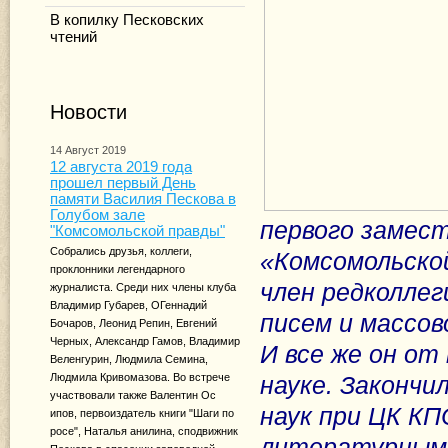
В копилку Песковских
чтений
Новости
14 Август 2019
12 августа 2019 года
прошел первый День
памяти Василия Пескова в
Голубом зале
первого замест
"Комсомольской правды"
Собрались друзья, коллеги,
«Комсомольской
проклонники легендарного
член редколлег
журналиста. Среди них члены клуба
Владимир Губарев, ОГеннадий
писем и массов
Бочаров, Леонид Репин, Евгений
Черных, Александр Гамов, Владимир
И все же он от
Веленгурин, Людмила Семина,
Людмила Кривомазова. Во встрече
науке. Законч
участвовали также Валентин Ос
наук при ЦК К
ипов, первоиздатель книги "Шаги по
росе", Наталья анилина, сподвижник
литературным 