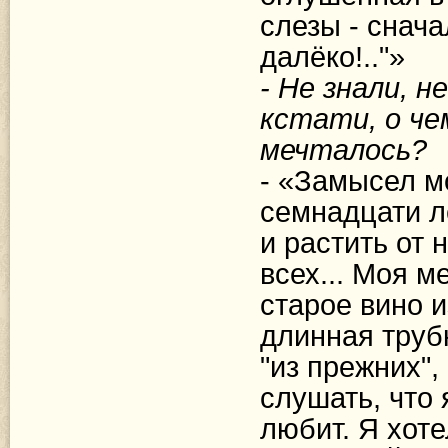
слезы - сначал
далёко!.."»
- Не знали, н
кстати, о че
мечталось?
- «Замысел м
семнадцати л
и растить от 
всех... Моя м
старое вино и
длинная труб
"из прежних"
слушать, что 
любит. Я хот