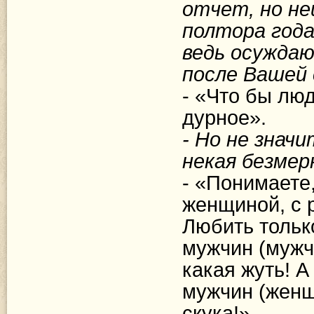
отчет, но н
полтора года
ведь осуждаю
после Вашей
- «Что бы люд
дурное».
- Но не значи
некая безме
- «Понимаете
женщиной, с р
Любить тольк
мужчин (мужч
какая жуть! А
мужчин (женщ
скука!»