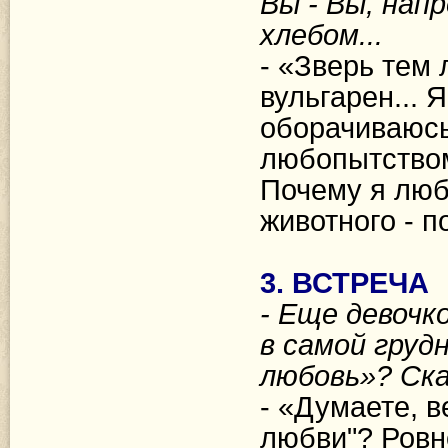
Вы - Вы, нап
хлебом...
- «Зверь тем 
вульгарен... Я
оборачиваюсь
любопытством)
Почему я люб
животного - п
3. ВСТРЕЧА
- Еще девочко
в самой грудн
любовь»? Ска
- «Думаете, 
любви"? Ровн