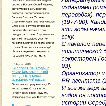
Пескова в спасении заповедной
системы России, Сергей Жданов,
изданиями рома
фотохудожник из Оренбурга,
переводах), пе
создатель портретной галереи
Василия Пескова, Татьяна
(1977-90). Кан
Старченко, жена писателя Николая
Старченко, сопутешественника
эти годы нача
Василия Михайловича в его
поездках по стране. В организации
веку.
Дня памяти большое участие
С началом пере
приняли директор по продвижению
газеты "Комсомольская правда"
политической д
Наталья Жданова-Назаренко и
начальник АХО Анна Гмати.
секретарем Го
93).
07 Апрель 2018
12 апреля 2018 года на
Организатор и 
сайте Комсомольской
правды открылся
Р
R
-агентств (1
исторический раздел
Он посвящен предстоящему 95-
И все же верх в
летию газеты, Открывает его
исторический очерк Людмилы
годов он пост
Семиной о легендах Шестого этажа
истории Серебр
Все новости