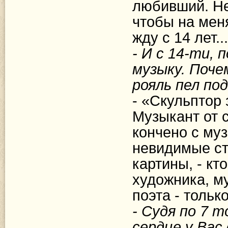
любивший. Не 
чтобы на меня
жду с 14 лет..
- И с 14-ти,
музыку. Поче
рояль пел по
- «Скульптор 
Музыкант от с
кончено с му
невидимые ст
картины, - кто
художника, м
поэта - только
- Судя по 7 
сердце у Вас